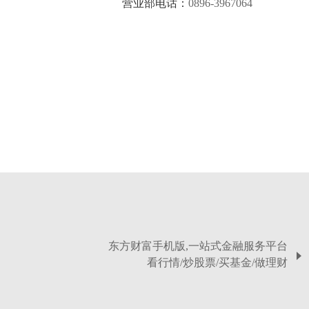
营业部电话：
0896-3967064
东方财富手机版,一站式金融服务平台
看行情/炒股票/买基金/做理财