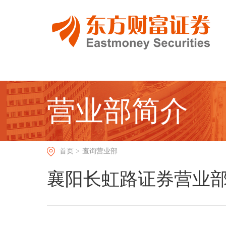
营业部简介
首页 >
查询营业部
襄阳长虹路证券营业