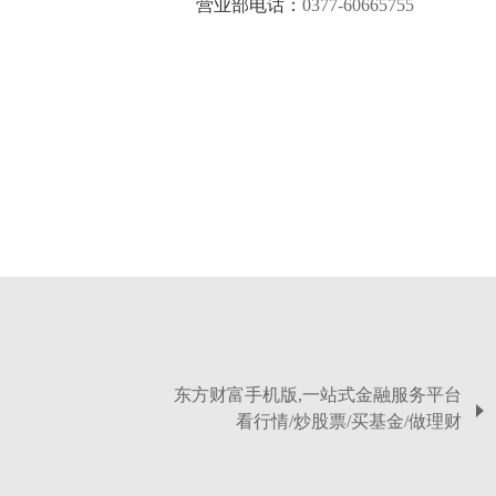
营业部电话：
0377-60665755
东方财富手机版,一站式金融服务平台
看行情/炒股票/买基金/做理财