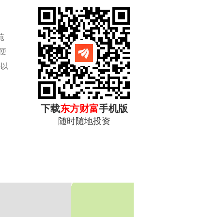
苑
便
持以
资
下载
东方财富
手机版
随时随地投资