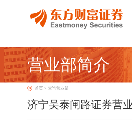
营业部简介
首页 >
查询营业部
济宁吴泰闸路证券营