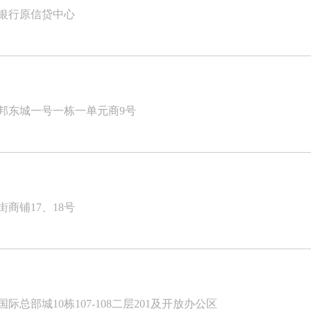
设银行原信贷中心
邦东城一号一栋一单元商9号
商铺17、18号
部城10栋107-108二层201及开放办公区