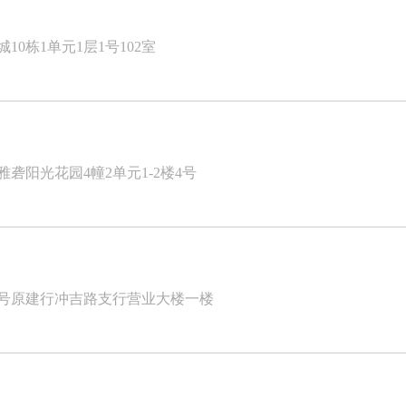
0栋1单元1层1号102室
砻阳光花园4幢2单元1-2楼4号
2号原建行冲吉路支行营业大楼一楼