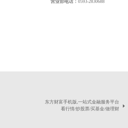
营业部电话：
0593-2830688
东方财富手机版,一站式金融服务平台
看行情/炒股票/买基金/做理财