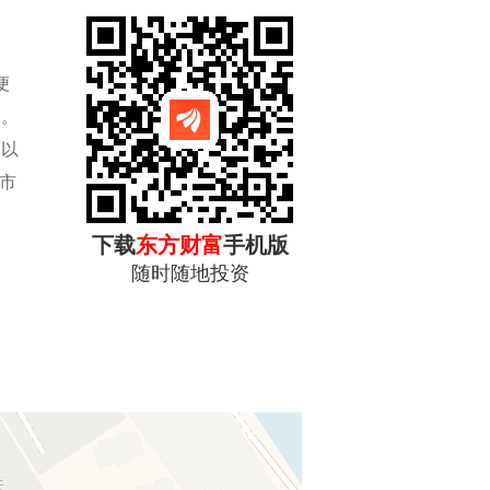
便
务。
，以
市
下载
东方财富
手机版
随时随地投资