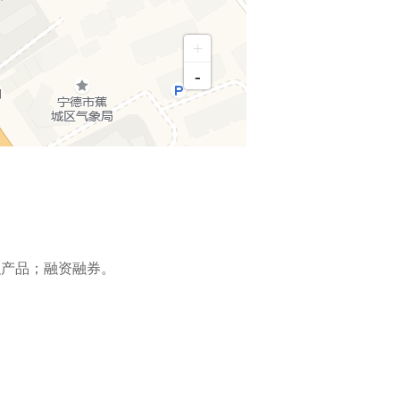
+
-
融产品；融资融券。