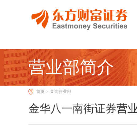
营业部简介
首页 >
查询营业部
金华八一南街证券营