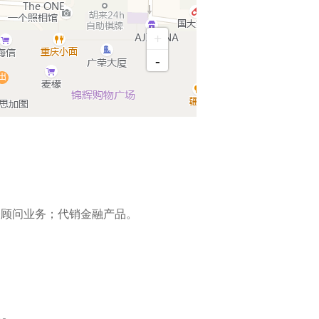
+
-
务顾问业务；代销金融产品。