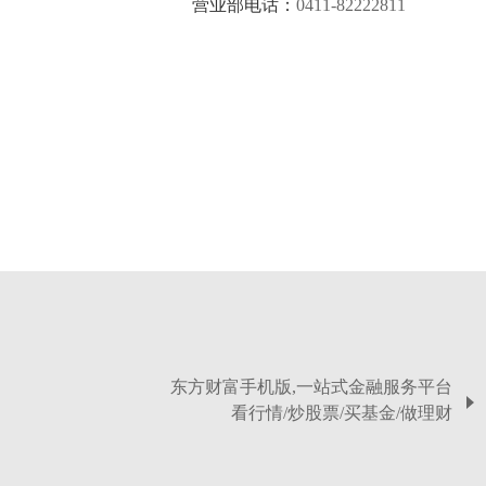
营业部电话：
0411-82222811
东方财富手机版,一站式金融服务平台
看行情/炒股票/买基金/做理财