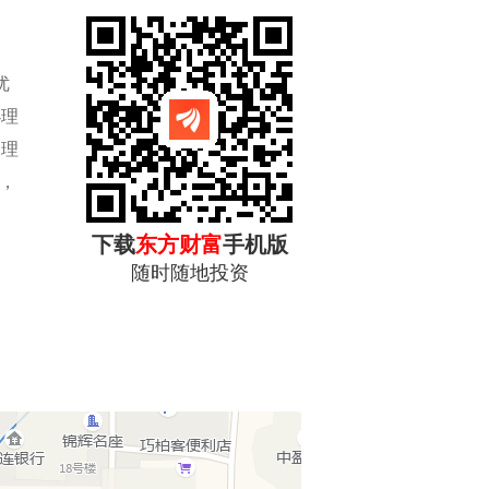
优
办理
导理
，
下载
东方财富
手机版
随时随地投资