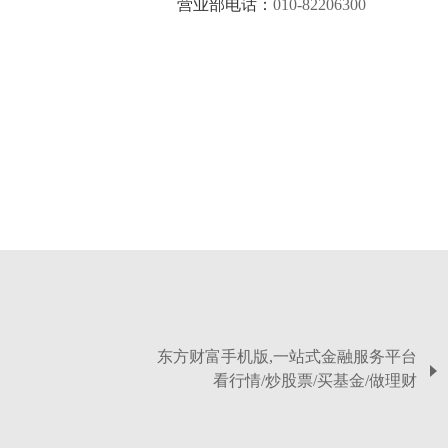
营业部电话：
010-82206300
东方财富手机版,一站式金融服务平台
看行情/炒股票/买基金/做理财