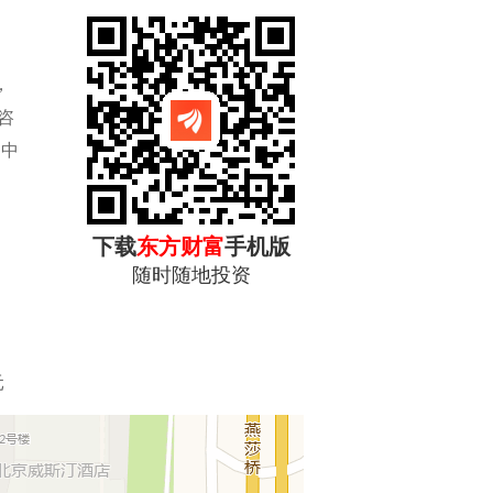
，
咨
为中
、
下载
东方财富
手机版
随时随地投资
元