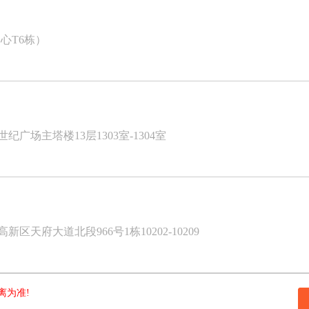
心T6栋）
广场主塔楼13层1303室-1304室
天府大道北段966号1栋10202-10209
离为准!