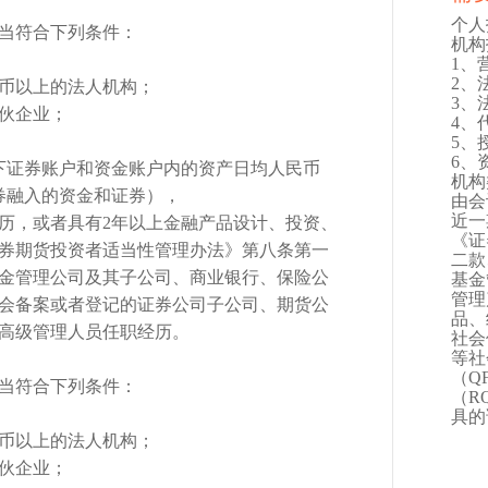
个人
当符合下列条件：
机构
1、
2、
民币以上的法人机构；
3、
合伙企业；
4、
5、
6、
名下证券账户和资金账户内的资产日均人民币
机构
券融入的资金和证券），
由会
近一
经历，或者具有2年以上金融产品设计、投资、
《证
券期货投资者适当性管理办法》第八条第一
二款
金管理公司及其子公司、商业银行、保险公
基金
管理
会备案或者登记的证券公司子公司、期货公
品、
高级管理人员任职经历。
社会
等社
（Q
当符合下列条件：
（R
具的
民币以上的法人机构；
合伙企业；