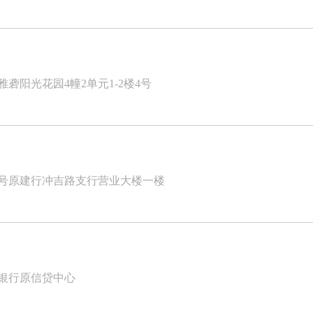
砻阳光花园4幢2单元1-2楼4号
2号原建行冲吉路支行营业大楼一楼
设银行原信贷中心